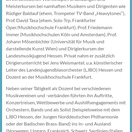
Meisterkursen bei namhaften Musikern und Dirigenten wie
Rüdiger Baldauf (ehem. Trompeter TV-Band „Heavytones“),
Prof. David Tasa (ehem. Solo-Trp. Frankfurter
Oper/Musikhochschule Frankfurt), Prof. Friedemann
Immer (Musikhochschulen Köln und Amsterdam), Prof.
Johann Mösenbichler (Universität für Musik und
darstellende Kunst Wien) und Dirigierkursen der
Landesmusikjugend Hessen. Privat nahm er zusätzlich
Dirigierunterricht bei Jens Weismantel, u.a. künstlerischer
Leiter des Landesjugendblasorchester (LJBO) Hessen und
Dozent an der Musikhochschule Frankfurt.
Neben seiner Tätigkeit als Dozent bei verschiedenen
Musikvereinen und -verbänden führten ihn Auftritte,
Konzertreisen, Wettbewerbe und Aushilfsengagements mit
Orchestern, Bands und als Solist (beispielsweise mit dem
LJBO Hessen, der Jungen Norddeutschen Philharmonie
oder der Badischen Brass-Band) ins In- und Ausland
(Norwegen, Ungarn, Frankreich, Schweiz, Sardinien/Italien