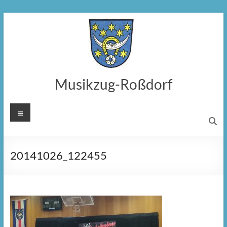
Zum
Inhalt
springen
Musikzug-Roßdorf
Menü
20141026_122455