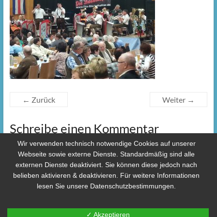
← Zurück
Weiter →
Schreibe einen Kommentar
Wir verwenden technisch notwendige Cookies auf unserer
Webseite sowie externe Dienste. Standardmäßig sind alle
Du musst
angemeldet
sein, um einen Kommentar
externen Dienste deaktiviert. Sie können diese jedoch nach
abzugeben.
belieben aktivieren & deaktivieren. Für weitere Informationen
lesen Sie unsere Datenschutzbestimmungen.
Copyright © 2026
Musikzug-Roßdorf
. Alle Rechte vorbehalten. Theme
Spacious
von ThemeGrill. Powered by:
WordPress
.
✓ Akzeptieren